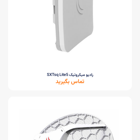
رادیو میکروتیک SXTsq Lite5
تماس بگیرید