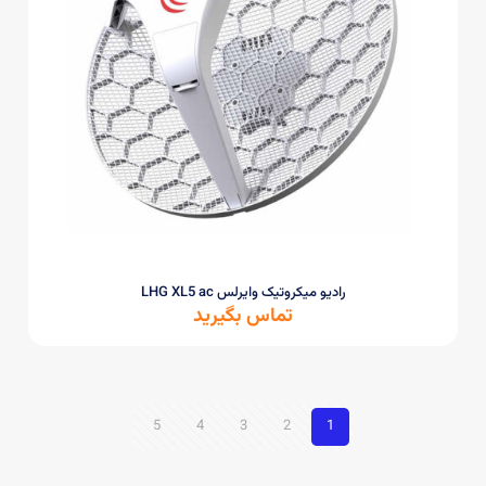
رادیو میکروتیک وایرلس LHG XL5 ac
تماس بگیرید
5
4
3
2
1