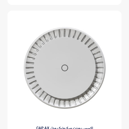
اکسس پوینت میکروتیک مدل CAP AX