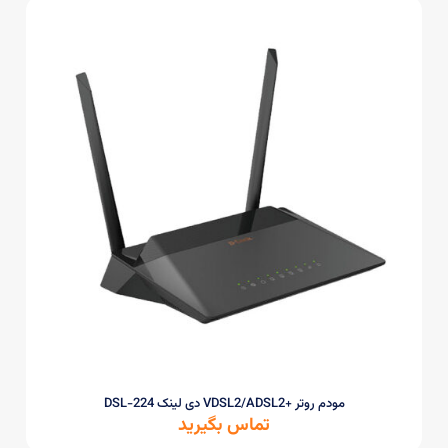
مودم روتر +VDSL2/ADSL2 دی لینک DSL-224
تماس بگیرید