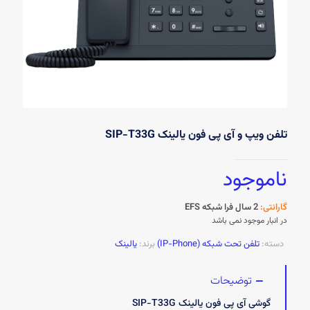
تلفن ویپ و آی پی فون یالینک SIP-T33G
ناموجود
گارانتی:
2 سال فرا شبکه EFS
در انبار موجود نمی باشد
دسته:
تلفن تحت شبکه (IP-Phone)
برند:
یالینک
توضیحات
گوشی آی پی فون یالینک SIP-T33G