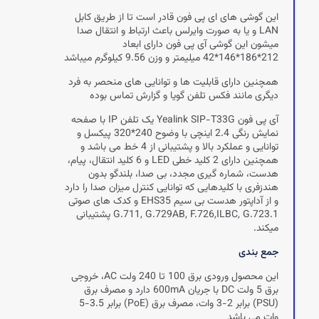
این گوشی های ای پی فون قادر است تا از طریق کابل
LAN و یا به صورت وایرلس باعث ارتباط و انتقال صدا
میشون این گوشی آی پی فون دارای ابعاد
212*186*146*42 میلیمتر و وزن 9.56 کیلوگرم میباشد
همچنین دارای قابلیت ها و توانایی های منحصر به فرد
دیگری مانند فکس تلفن گویا و گزارش تماس بوده
آی پی فون Yealink SIP-T33G یک تلفن IP با صفحه
نمایش رنگی 2.4 اینچی با وضوح 240*320 پیکسل و
توانایی و عملکرد بالا و پشتیبانی از 4 خط می باشد و
همچنین دارای 2 کلید خطی LED و 6 کلید انتقال، پیام،
هدست، شماره گیری مجدد، بی صدا، بلندگو بدون
هندزفری با کلیدهایی که توانایی کنترل میزان صدا را دارد
و از آداپتور هدست بی سیم EHS35 و کدک های صوتی
G.711, G.729AB, F.726,ILBC, G.723.1 پشتیبانی
میکند.
جمع بندی
این محصول ورودی برق 100 تا 240 ولت AC، خروجی
برق 5 ولت DC با جریان 600mA دارد و مصرف برق
(PSU) برابر 2-3 وات، مصرف برق (PoE) برابر 3.5-5
وات می باشد