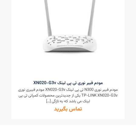
مودم فیبر نوری تی پی لینک XN020-G3v
مودم فیبر نوری N300 تی پی لینک XN020-G3v مودم فیبری نوری
TP-LINK XN020-G3v یکی از جدیدترین محصولات کمپانی تی پی
لینک می باشد که به تازگی
[…]
تماس بگیرید