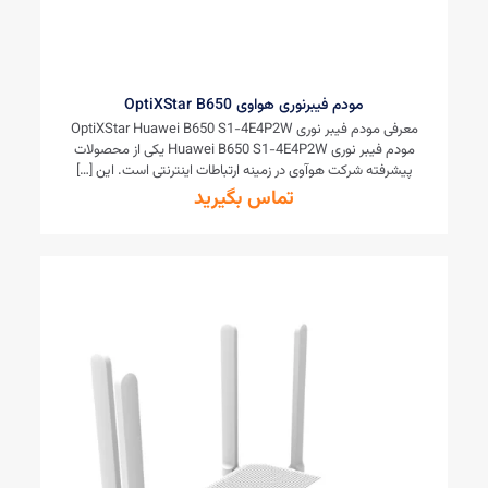
مودم فیبرنوری هواوی OptiXStar B650
معرفی مودم فیبر نوری OptiXStar Huawei B650 S1-4E4P2W
مودم فیبر نوری Huawei B650 S1-4E4P2W یکی از محصولات
پیشرفته شرکت هوآوی در زمینه ارتباطات اینترنتی است. این
[…]
تماس بگیرید