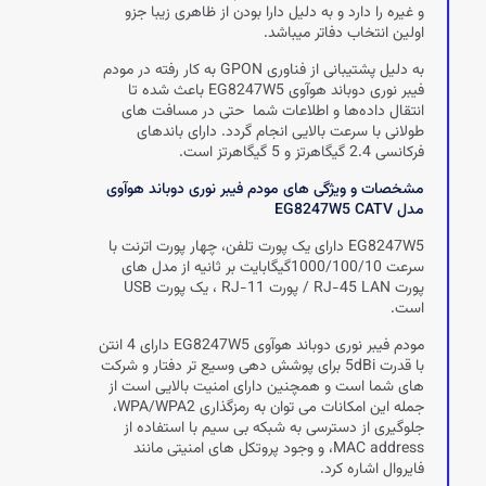
و غیره را دارد و به دلیل دارا بودن از ظاهری زیبا جزو
اولین انتخاب دفاتر میباشد.
به دلیل پشتیبانی از فناوری GPON به کار رفته در مودم
فیبر نوری دوباند هوآوی EG8247W5 باعث شده تا
انتقال داده‌ها و اطلاعات شما حتی در مسافت های
طولانی با سرعت بالایی انجام گردد. دارای باندهای
فرکانسی 2.4 گیگاهرتز و 5 گیگاهرتز است.
مشخصات و ویژگی های مودم فیبر نوری دوباند هوآوی
مدل EG8247W5 CATV
EG8247W5 دارای یک پورت تلفن، چهار پورت اترنت با
سرعت 1000/100/10گیگابایت بر ثانیه از مدل های
پورت RJ-45 LAN / پورت RJ-11 ، یک پورت USB
است.
مودم فیبر نوری دوباند هوآوی EG8247W5 دارای 4 انتن
با قدرت 5dBi برای پوشش دهی وسیع تر دفتار و شرکت
های شما است و همچنین دارای امنیت بالایی است از
جمله این امکانات می توان به رمزگذاری WPA/WPA2،
جلوگیری از دسترسی به شبکه بی سیم با استفاده از
MAC address، و وجود پروتکل های امنیتی مانند
فایروال اشاره کرد.