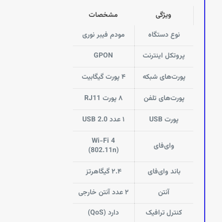
ویژگی
مشخصات
نوع دستگاه
مودم فیبر نوری
پروتکل اینترنت
GPON
پورت‌های شبکه
۴ پورت گیگابیت
پورت‌های تلفن
۸ پورت RJ11
پورت USB
۱ عدد USB 2.0
Wi-Fi 4
وای‌فای
(802.11n)
باند وای‌فای
۲.۴ گیگاهرتز
آنتن
۲ عدد آنتن خارجی
کنترل ترافیک
دارد (QoS)