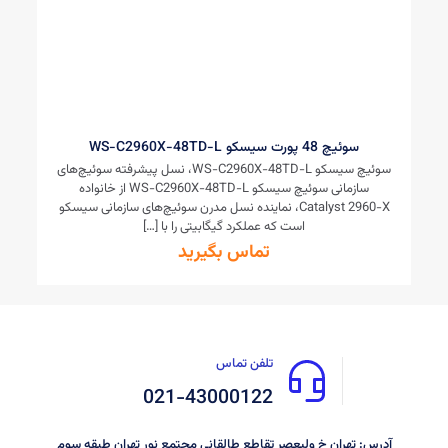
سوئیچ 48 پورت سیسکو WS-C2960X-48TD-L
سوئیچ سیسکو WS-C2960X-48TD-L، نسل پیشرفته سوئیچ‌های
سازمانی سوئیچ سیسکو WS-C2960X-48TD-L از خانواده
Catalyst 2960-X، نماینده نسل مدرن سوئیچ‌های سازمانی سیسکو
است که عملکرد گیگابیتی را با
[…]
تماس بگیرید
تلفن تماس
021-43000122
آدرس: تهران خ ولیعصر تقاطع طالقانی مجتمع نور تهران طبقه سوم