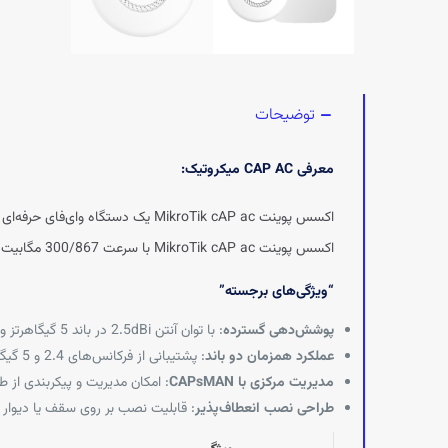
توضیحات
معرفی CAP AC میکروتیک:
اکسس پوینت MikroTik cAP ac یک دستگاه وای‌فای حرفه‌ای با طراحی سقفی و دیواری است که برای محیط‌های تجاری و اداری طراحی شده است.
اکسس پوینت MikroTik cAP ac با سرعت 300/867 مگابیت بر ثانیه، پوشش‌دهی 360 درجه، طراحی سقفی/دیواری و قابلیت مدیریت مرکزی با CAPsMAN، مناسب برای محیط‌های تجاری و اداری.
“ویژگی‌های برجسته”
پوشش‌دهی گسترده
: با توان آنتن 2.5dBi در باند 5 گیگاهرتز و زاویه تابش 360 درجه، پوشش‌دهی مناسبی برای محیط‌های بزرگ فراهم می‌کند.
عملکرد همزمان دو باند
: پشتیبانی از فرکانس‌های 2.4 و 5 گیگاهرتز با استاندارد 802.11ac، امکان استفاده همزمان از دو باند را فراهم می‌کند.
مدیریت مرکزی با CAPsMAN
: امکان مدیریت و پیکربندی از طریق سیستم CAPsMAN میکروتیک، که برای شبکه
طراحی نصب انعطاف‌پذیر
: قابلیت نصب بر روی سقف یا دیوار 