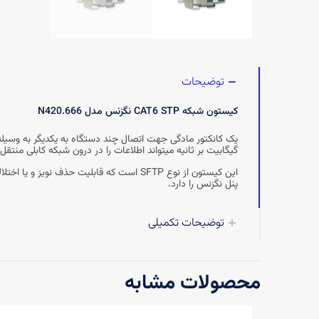
توضیحات
کیستون شبکه CAT6 STP نگزنس مدل N420.666
گیگابیت بر ثانیه میتواند اطلاعات را در درون شبکه کابلی منتقل 
این کیستون از نوع SFTP است که قابلیت ح
پنل نگزنس را دارد.
توضیحات تکمیلی
محصولات مشابه