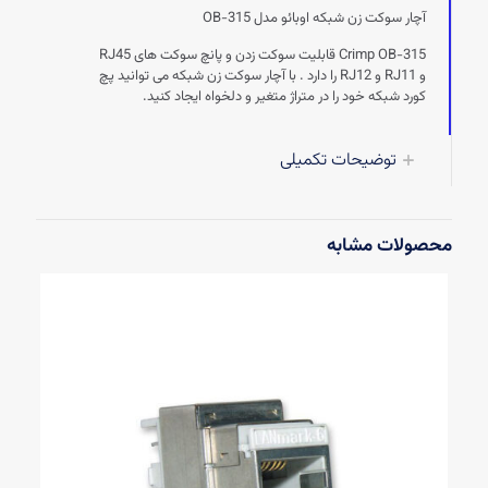
آچار سوکت زن شبکه اوبائو مدل OB-315
Crimp OB-315 قابلیت سوکت زدن و پانچ سوکت های RJ45
و RJ11 و RJ12 را دارد . با آچار سوکت زن شبکه می توانید پچ
کورد شبکه خود را در متراژ متغیر و دلخواه ایجاد کنید.
توضیحات تکمیلی
محصولات مشابه