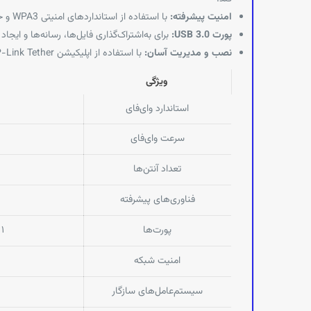
امنیت پیشرفته:
با استفاده از استانداردهای امنیتی WPA3 و خدمات امنیتی TP-Link HomeShield، این روتر از شبکه خانگی شما در برابر تهدیدات آنلاین محافظت می‌کند.
پورت USB 3.0:
برای به‌اشتراک‌گذاری فایل‌ها، رسانه‌ها و ایجاد فضای ابر
نصب و مدیریت آسان:
با استفاده از اپلیکیشن TP-Link Tether، می‌توانید روتر را در چند دقیقه راه‌اندازی کرده و تنظیمات آن را از طریق گوشی هوشمند خود مدیریت کنید.
ویژگی
استاندارد وای‌فای
سرعت وای‌فای
تعداد آنتن‌ها
فناوری‌های پیشرفته
پورت‌ها
۱ × پورت WAN ۲.۵ گیگابیت بر ثانیه، ۳ × پورت LAN ۱ گیگابیت بر ثانیه، ۱ × پورت USB 3.0
امنیت شبکه
سیستم‌عامل‌های سازگار