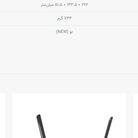
۲۶۲ × ۱۴۳.۵ × ۵۱.۵ میلی‌متر
۷۳۴ گرم
نو (NEW)