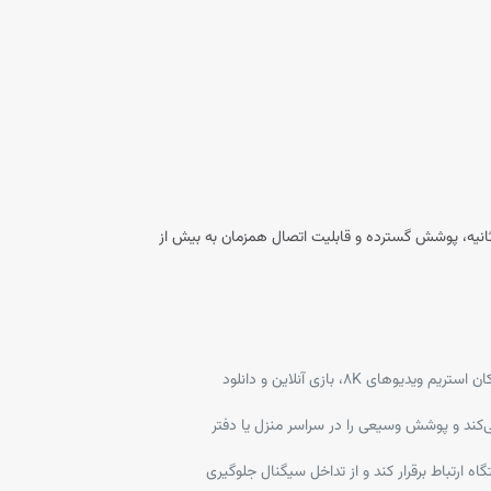
اه پیشرفته و مقرون‌به‌صرفه در دسته‌بندی روترهای وای‌فای ۶ است که با سرعت ترکیبی تا ۵۴۰۰ مگابیت بر ثانیه، پوشش گسترده و قابلیت اتصال همزمان به بیش از
با سرعت ۴۸۰۴ مگابیت بر ثانیه در باند ۵ گیگاهرتز و ۵۷۴ مگابیت بر ثانیه در باند ۲.۴ گیگاهرتز، Archer AX72 امکان استریم ویدیوهای ۸K، بازی آنلاین و دانلود
 متصل هدایت می‌کند و پوشش وسیعی را در سراسر منزل یا دفتر
ت به‌طور همزمان با چندین دستگاه ارتباط برقرار کند و از تداخل سیگنال جلوگیری