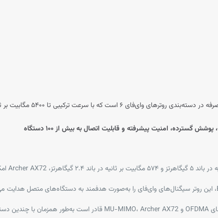
روتر TP-Link Archer AX72 یک دستگ
با شش آنتن خارجی و فناوری Beamforming، این روتر سیگنال‌های وای‌فای را به‌صورت هدفمند به دستگاه‌های
با پشتیبانی از فناوری‌های OFDMA و MU-MIMO، Archer AX72 قادر اس