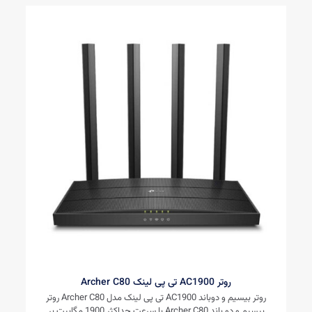
روتر AC1900 تی پی لینک Archer C80
روتر بيسيم و دوباند AC1900 تی پی لینک مدل Archer C80 روتر
بیسیم و دو باند Archer C80 با سرعت حداکثر 1900 مگابیت بر