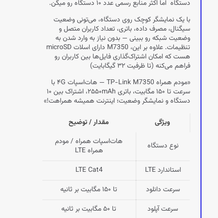
دستگاه اما اکثر منابع رسمی عدد ۱۰ دستگاه رو میگن.
با یک نمایشگر کوچک روی دستگاه، می‌تونی وضعیت
سیگنال، مصرف داده، باتری، تعداد کاربران متصل و
وضعیت شبکه رو ببینی — بدون نیاز به وارد شدن به
تنظیمات. علاوه بر این، M7350 دارای اسلات microSD
هست که امکان اشتراک‌گذاری فایل‌ها بین کاربران رو
فراهم می‌کنه (تا ظرفیت ۳۲ گیگابایت)
«مودم همراه TP-Link M7350 — هات‌اسپات ۴G با
سرعت تا ۱۵۰ مگابیت، باتری ۲۵۵۰mAh، اشتراک بین ۱۰
دستگاه و نمایشگر وضعیت؛ اینترنت همیشه همراهت!»
ویژگی
مقدار / توضیح
هات‌اسپات همراه / مودم
نوع دستگاه
همراه LTE
استاندارد LTE
LTE Cat4
سرعت دانلود
تا ۱۵۰ مگابیت بر ثانیه
سرعت آپلود
تا ۵۰ مگابیت بر ثانیه