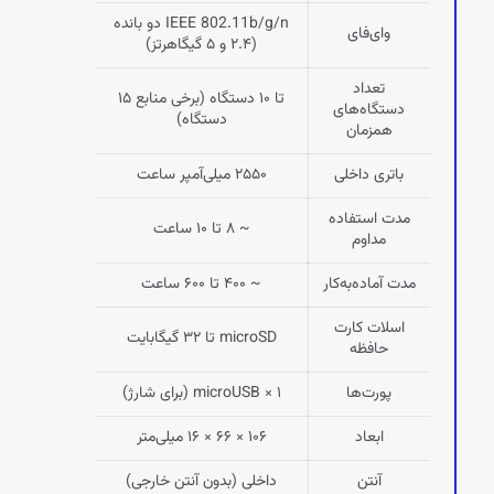
IEEE 802.11b/g/n دو بانده
وای‌فای
(۲.۴ و ۵ گیگاهرتز)
تعداد
تا ۱۰ دستگاه (برخی منابع ۱۵
دستگاه‌های
دستگاه)
همزمان
باتری داخلی
۲۵۵۰ میلی‌آمپر ساعت
مدت استفاده
~ ۸ تا ۱۰ ساعت
مداوم
مدت آماده‌به‌کار
~ ۴۰۰ تا ۶۰۰ ساعت
اسلات کارت
microSD تا ۳۲ گیگابایت
حافظه
پورت‌ها
۱ × microUSB (برای شارژ)
ابعاد
۱۰۶ × ۶۶ × ۱۶ میلی‌متر
آنتن
داخلی (بدون آنتن خارجی)