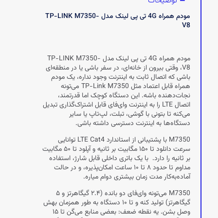
توضیحات
مودم همراه 4G تی پی لینک مدل TP-LINK M7350-
V8
مودم همراه 4G تی پی لینک مدل TP-LINK M7350-
V8، وقتی بیرون از خانه‌ای، در سفر باشی یا در منطقه‌ای
باشی که اتصال ثابت به اینترنت وجود نداره، یک مودم
همراه قابل اعتماد مثل TP-Link M7350 می‌تونه
نجات‌دهنده باشه. این دستگاه کوچک اما قدرتمند،
اتصال LTE را به اینترنت وای‌فای قابل اشتراک‌گذاری تبدیل
می‌کنه تا بتونی با گوشی، تبلت، لپ‌تاپ یا سایر
دستگاه‌ها به اینترنت دسترسی داشته باشی.
M7350 با پشتیبانی از استاندارد LTE Cat4 توانایی
سرعت دانلود تا ۱۵۰ مگابیت بر ثانیه و آپلود تا ۵۰ مگابیت
بر ثانیه را دارد. با یک باتری داخلی قابل شارژ، استفاده
مداوم تا حدود ۸ تا ۱۰ ساعت امکان‌پذیره، و در حالت
آماده‌به‌کار مدت زمان بیشتری دوام میاره.
M7350 می‌تونه وای‌فای دو بانده (۲.۴ گیگاهرتز و ۵
گیگاهرتز) تولید کنه و تا ۱۰ دستگاه به طور همزمان بهش
وصل بشن. یه نقطه ضعف: بعضی منابع می‌گن تا ۱۵