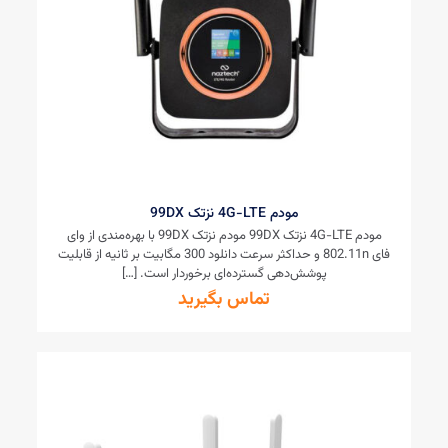
مودم 4G-LTE نزتک 99DX
مودم 4G-LTE نزتک 99DX مودم نزتک 99DX با بهره‌مندی از وای
فای 802.11n و حداکثر سرعت دانلود 300 مگابیت بر ثانیه از قابلیت
پوشش‌دهی گسترده‌ای برخوردار است.
[…]
تماس بگیرید