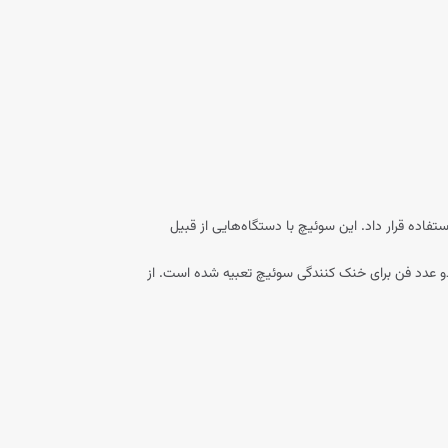
ی کوچک مورد استفاده قرار داد. این سوئیچ با دستگاه‌هایی از قبیل
 عدد پورت گیگابیتی SFP(Combo) برای TL-SL1226P در نظر گرفته شده است. دو عدد فن برای خنک کنندگی سوئیچ تعبیه شده است. از