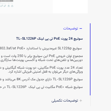
توضیحات
سوئیچ 24 پورت PoE تی پی لینک TL-SL1226P
سوئیچ SL1226p غیرمدیریتی با استاندارد +802.3af/at PoE سازگاری و برای هر پورت PoE توان خروجی 30 وات را ارائه می‌دهد.
مجموع توان خروجی
دوربین‌ها و تلفن‌های تحت شبکه و اکسس پوینت‌ها سازگاری ک
ویژگی‌های دیگر می‌توان به قفل امنیتی فیزیکی اشاره کرد.
سوئیچ TL-SL1226P دارای جدول مک آدرس 8K می‌باشد و ظرفیت سوئیچینگ آن برابر با 8.8 گیگابیت بر ثانیه است.
سوئیچ شبکه +PoE مگابیت تی پی لینک TL-SL1226P در حالت توسعه می‌تواند تا مسافت 250 متر را برای انتقال برق و دیتا پشتیبانی کند.
توضیحات تکمیلی