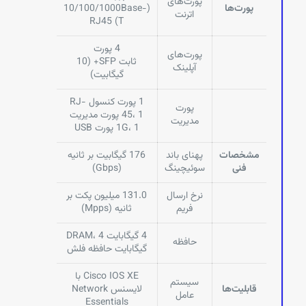
پورت‌های
پورت‌ها
(10/100/1000Base-
اترنت
T) RJ45
4 پورت
پورت‌های
ثابت SFP+ (10
آپلینک
گیگابیت)
1 پورت کنسول RJ-
پورت
45، 1 پورت مدیریت
مدیریت
1G، 1 پورت USB
مشخصات
پهنای باند
176 گیگابیت بر ثانیه
فنی
سوئیچینگ
(Gbps)
نرخ ارسال
131.0 میلیون پکت بر
فریم
ثانیه (Mpps)
4 گیگابایت DRAM، 4
حافظه
گیگابایت حافظه فلش
Cisco IOS XE با
سیستم
قابلیت‌ها
لایسنس Network
عامل
Essentials