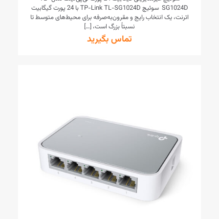
SG1024D سوئیچ TP-Link TL-SG1024D با 24 پورت گیگابیت
اترنت، یک انتخاب رایج و مقرون‌به‌صرفه برای محیط‌های متوسط تا
نسبتاً بزرگ است،
[…]
تماس بگیرید