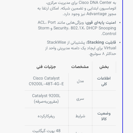
به Cisco DNA Center برای مدیریت مرکزی،
اتوماسیون ابتدایی و تضمین شبکه. امکان ارتقا به
مجوز Advantage نیز وجود دارد.
امنیت پایه‌ای قوی:
ویژگی‌هایی مانند ACL، Port
Security، 802.1X، DHCP Snooping و Storm
Control.
قابلیت Stacking:
پشتیبانی از StackWise
Virtual برای ایجاد یک دامنه مدیریتی واحد از
حداکثر ۸ سوئیچ.
بخش
مشخصات
جزئیات فنی
اطلاعات
Cisco Catalyst
مدل
کلی
C9200L-48T-4G-E
Catalyst 9200L
سری
(مقرون‌به‌صرفه)
وضعیت
شرایط
ریفرکارکرده
کالا
48 پورت گیگابیت