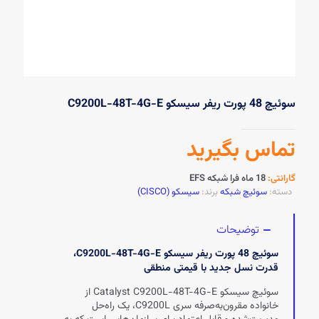
سوئیچ 48 پورت ریفر سیسکو C9200L-48T-4G-E
تماس بگیرید
گارانتی:
18 ماه فرا شبکه EFS
دسته:
سوئیچ شبکه
برند:
سیسکو (CISCO)
توضیحات
سوئیچ 48 پورت ریفر سیسکو C9200L-48T-4G-E،
قدرت نسل جدید با قیمتی منطقی
سوئیچ سیسکو Catalyst C9200L-48T-4G-E از
خانواده مقرون‌به‌صرفه سری C9200L، یک راه‌حل