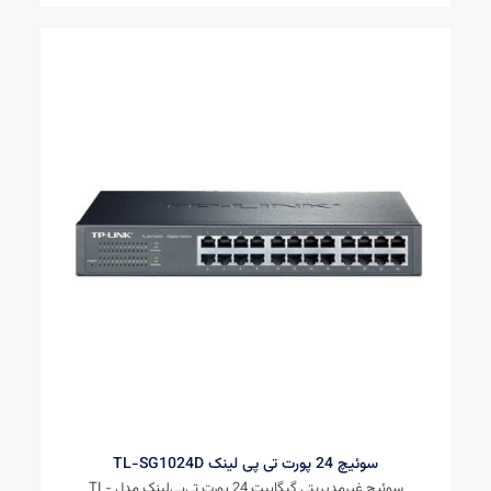
سوئیچ 24 پورت تی پی لینک TL-SG1024D
سوئیچ غیرمدیریتی گیگابیت 24 پورت تی‌پی‌لینک مدل TL-