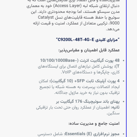
مدیریت‌شده و قابل اعتماد برای سازمان‌هایی است که به
دنبال ارتقای شبکه لبه (Access Layer) خود به معماری
مدرن سیسکو هستند، اما بودجه محدودتری دارند. این
سوئیچ با حفظ هسته قابلیت‌های نسل Catalyst
9000، ترکیبی متعادل از عملکرد، امنیت و قیمت ارائه
می‌دهد.
“مزایای کلیدی C9200L-48T-4G-E”
عملکرد قابل اطمینان و مقیاس‌پذیر:
48 پورت گیگابیت اترنت (10/100/1000Base-
T):
پوشش کامل نیازهای اتصال برای ایستگاه‌های
کاری، چاپگرها و دستگاه‌های VoIP.
4 پورت آپلینک ثابت SFP+ (10 گیگابیت):
امکان
ایجاد اتصالات پرسرعت به هسته شبکه یا تجمیع
ترافیک بدون نیاز به خرید ماژول جداگانه.
پهنای باند سوئیچینگ 176 گیگابیت بر
ثانیه:
اطمینان از عملکرد روان حتی تحت بار ترافیکی
سنگین.
امنیت جامع و مدیریت ساده:
مجوز نرم‌افزاری Essentials (E):
شامل دسترسی