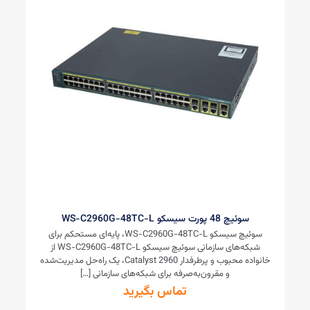
سوئیچ 48 پورت سیسکو WS-C2960G-48TC-L
سوئیچ سیسکو WS-C2960G-48TC-L، پایه‌ای مستحکم برای
شبکه‌های سازمانی سوئیچ سیسکو WS-C2960G-48TC-L از
خانواده محبوب و پرطرفدار Catalyst 2960، یک راه‌حل مدیریت‌شده
و مقرون‌به‌صرفه برای شبکه‌های سازمانی
[…]
تماس بگیرید