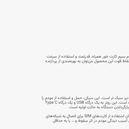
دی از باتری 6000 میلی‌آمپری، برای کاربرانی که نیاز به مودم سیم کارت خور همراه، قدرتمند و استفاده از سرعت
است. اما باتری قدرتمند 6000 میلی آمپری تنها برتری مودم 99BN نزتک نیست و از دیگر نقاط قوت این محصول می‌توان به بهره‌مندی از پردازنده
NZT-9 با طراحی کوچک و جمع‌ و جور خود ، دارای ابعاد 23.5 × 59 × 98 میلی متر و وزن 148 گرم ، حتی از مودم 99B نزتک نیز سبک‌ تر است. این سبکی، حمل و استفاده از مودم را
برای کاربر بسیار راحت می‌کند. تمامی درگاه ها در حاشیه‌های محصول کار شده و روی بدنه جلویی مودم تنها کلید پاور و دو نشانگر LED تعبیه شده است. این روتر به یک درگاه USB و یک درگاه Type C
یکی از قابلیت‌های مهم این روتر، 2 گیگ حافظه داخلی آن است که هنگام استفاده، متوجه ارزش آن خواهید شد. این مودم با سوکت کارت نانو، امکان استفاده از کارت‌های SIM برای اتصال به شبکه‌های
می‌سازد. جنس بدنه مودم از PVC بادوام انتخاب شده است تا احتمال آسیب دیدگی مودم در اثر سقوط و … را به حداقل