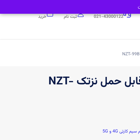
ن
ن
پشتیبانی
ورود
سبد
0
021-43000122
ثبت نام
خرید
مودم 4G LTE قابل حمل نزتک NZT-
یم کارتی 4G و 5G