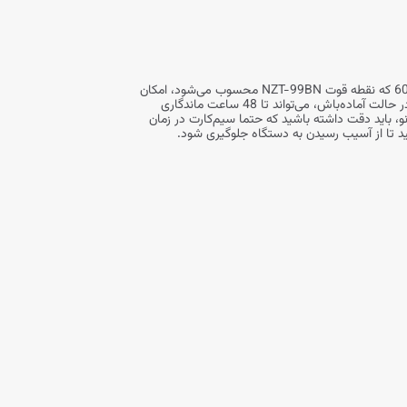
مودم سیم کارت خور NZT-99BN قابلیت پشتیبانی از تمامی اپراتورهای همراه اول، رایتل، شاتل و ایرانسل را دارد. این روتر با ظرفیت باتری 6000mAh که نقطه قوت NZT-99BN محسوب می‌شود، امکان
اتصال طولانی مدت را برای کاربران فراهم می‌کند. مدت زمان شارژ کامل این روتر، تا 6 ساعت و مدت زمان کارکرد آن، تا 18 ساعت است. هم‌چنین، در حالت آماده‌باش، می‌تواند تا 48 ساعت ماندگاری
نو، باید دقت داشته باشید که حتما سیم‌کارت در زمان
 تا از آسیب رسیدن به دستگاه جلوگیری شود.