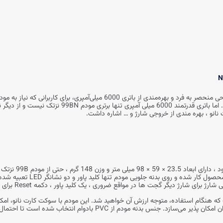
مودم 4G قابل حمل نزتک (Naztech) مدل NZT-99BN با طراحی منحصر به‌ فرد و بهره‌من
بالای اینترنت دارند، تحولی بزرگ در دنیای اینترنت و شبکه 
مودم سیم کارتی 9BN
جت‌ ها در مواقع ضروری ، یک کلید پاور ، دکمه Reset برای بازگرداندن دستگاه به حالت اولیه است.
4G / LTE را فراهم و یک تجربه اتصال پویا و کارآمد را برای کاربران امکان‌ پذیر 