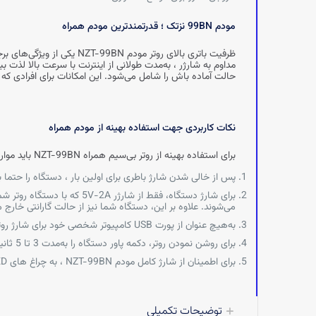
مودم 99BN نزتک ؛ قدرتمندترین مودم همراه
ظرفیت باتری بالای روتر مو
حالت آماده‌ باش را شامل می‌شود. این امکانات برای افرادی که 
نکات کاربردی جهت استفاده بهینه از مودم همراه
برای استفاده بهینه از روتر بی‌سیم همراه NZT-99BN باید مواردی را حتما مدنظر داشته باشید که عبارتند از :
پس از خالی شدن شارژ باطری برای اولین بار ، دستگاه را حتما به‌صورت خاموش، به‌م
برای شارژ دستگاه، فقط از ش
می‌شوند. علاوه بر این، دستگاه شما نیز از حالت گارانتی خارج 
به‌هیچ عنوان از پورت USB کامپیوتر شخصی خود برای شارژ روتر استفاده نکنید.
برای روشن نمودن روتر، دکمه پاور دستگاه را به‌مدت 3 تا 5 ثانیه نگه‌دارید و به مدت 60 ثانیه برای تکمیل زمان بارگذاری دستگاه ، منتظر بمانید.
برای اطمینان از شارژ کامل مودم NZT-99BN ، به چراغ‌ های LED که در قسمت زیر روتر قرار دارد توجه کنید. روشن شدن چراغ‌ های LED ، نشان‌دهنده اتمام شارژ دستگاه است.
توضیحات تکمیلی