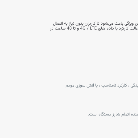
 می‌کند. این ویژگی باعث می‌شود تا کاربران بدون نیاز به اتصال
مداوم به شارژر ، به‌مدت طولانی از اینترنت با سرعت بالا لذت ببرند. استفاده از باتری 6000 میلی‌ آمپری در 99BN قابلیت استفاده تا 18 ساعت در حالت کارکرد با داده‌ های 4G / LTE و تا 48 ساعت در
باعث آسیب‌دیدگی ، کارکرد نامناسب ، یا آتش‌ سوزی مودم